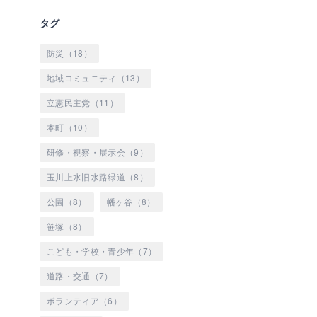
タグ
防災（18）
地域コミュニティ（13）
立憲民主党（11）
本町（10）
研修・視察・展示会（9）
玉川上水旧水路緑道（8）
公園（8）
幡ヶ谷（8）
笹塚（8）
こども・学校・青少年（7）
道路・交通（7）
ボランティア（6）