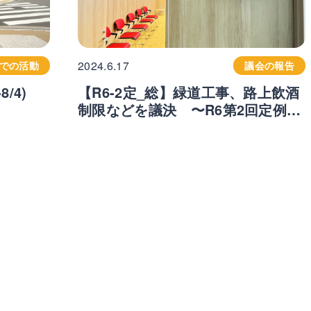
2024.6.17
での活動
議会の報告
/4)
【R6-2定_総】緑道工事、路上飲酒
制限などを議決 〜R6第2回定例会
総務委員会報告