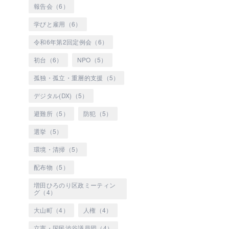
報告会（6）
学びと雇用（6）
令和6年第2回定例会（6）
初台（6）
NPO（5）
孤独・孤立・重層的支援（5）
デジタル(DX)（5）
避難所（5）
防犯（5）
選挙（5）
環境・清掃（5）
配布物（5）
増田ひろのり区政ミーティン
グ（4）
大山町（4）
人権（4）
立憲・国民渋谷議員団（4）